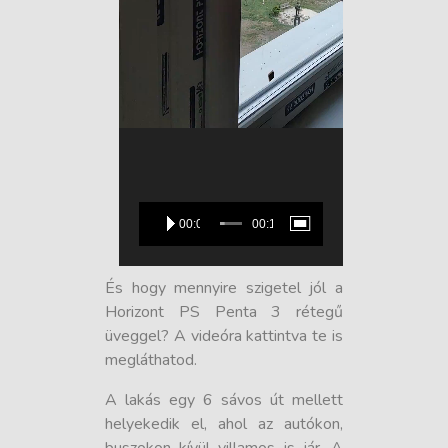
00:00
00:10
És hogy mennyire szigetel jól a
Horizont PS Penta 3 rétegű
üveggel? A videóra kattintva te is
megláthatod.
A lakás egy 6 sávos út mellett
helyekedik el, ahol az autókon,