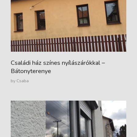
Családi ház színes nyílászárókkal –
Bátonyterenye
by
Csaba