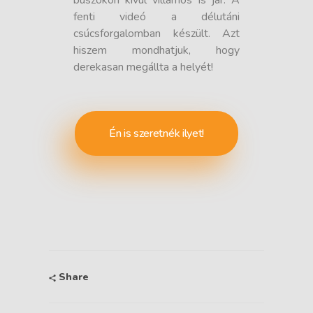
buszokon kívül villamos is jár. A
fenti videó a délutáni
csúcsforgalomban készült. Azt
hiszem mondhatjuk, hogy
derekasan megállta a helyét!
Én is szeretnék ilyet!
Share