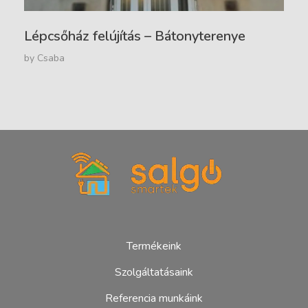
Lépcsőház felújítás – Bátonyterenye
by
Csaba
Salgó Smartek - ablak és villany
Ablak, műanyag ablak, redőny, bejárati ajtó, beépítés, kivitelező
Termékeink
Szolgáltatásaink
Referencia munkáink