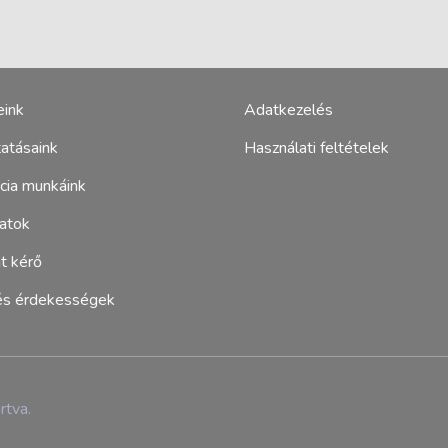
ink
Adatkezelés
tatásaink
Használati feltételek
cia munkáink
atok
t kérő
és érdekességek
rtva.