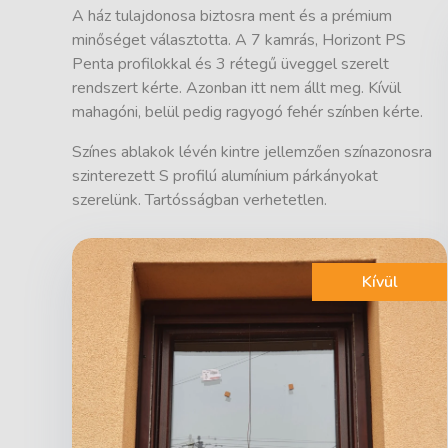
A ház tulajdonosa biztosra ment és a prémium
minőséget választotta. A 7 kamrás, Horizont PS
Penta profilokkal és 3 rétegű üveggel szerelt
rendszert kérte. Azonban itt nem állt meg. Kívül
mahagóni, belül pedig ragyogó fehér színben kérte.
Színes ablakok lévén kintre jellemzően színazonosra
szinterezett S profilú alumínium párkányokat
szerelünk. Tartósságban verhetetlen.
Kívül