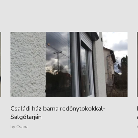
Családi ház barna redőnytokokkal-
Salgótarján
by
Csaba