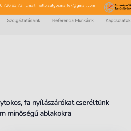
 30 726 83 73 | Email: hello.salgosmartek@gmail.com
Szolgáltatásaink
Referencia Munkáink
Kapcsolatok
ytokos, fa nyílászárókat cseréltünk
ium minőségű ablakokra