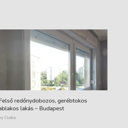
Felső redőnydobozos, gerébtokos
ablakos lakás – Budapest
by
Csaba