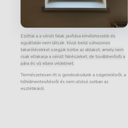
Ezúttal a a sérült falak javítása kíméletesebb és
egyáltalán nem látszik. Kívül-belül színazonos
takarólécekkel szegjük körbe az ablakot, amely nem
csak eltakarja a sérült falrészeket, de továbberősíti a
pára és víz elleni védelmet.
Természetesen itt is gondoskodunk a szigetelésről, a
hőhídmentesítésről és nem utolsó sorban az
esztétikáról.