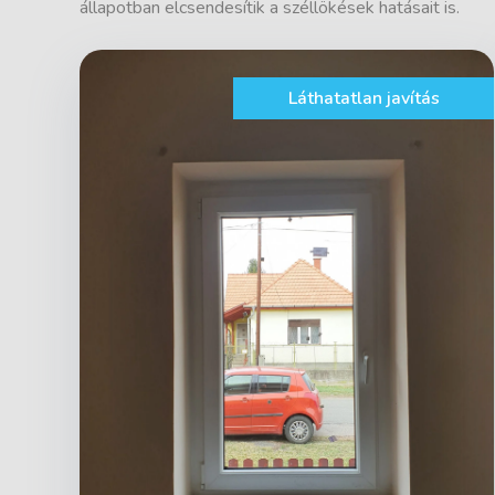
állapotban elcsendesítik a széllökések hatásait is.
Láthatatlan javítás