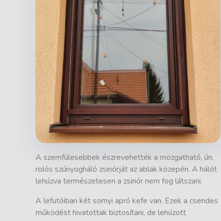
A szemfülesebbek észrevehették a mozgatható, ún.
rolós szúnyogháló zsinórját az ablak közepén. A hálót
lehúzva természetesen a zsinór nem fog látszani.
A lefutóiban két sornyi apró kefe van. Ezek a csendes
működést hivatottak biztosítani, de lehúzott