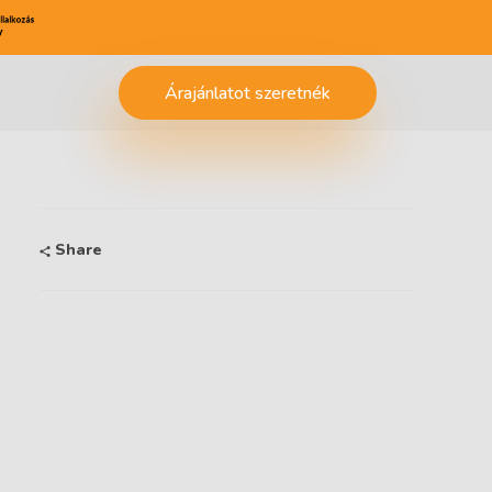
Árajánlatot szeretnék
Share