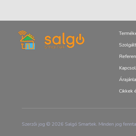
Terméke
Szolgál
Salgó Smartek - ablak és villany
Ablak, műanyag ablak, redőny, bejárati ajtó, beépítés, kivitelező
Referen
Kapcsol
Árajánla
Cikkek 
Szerzői jog © 2026 Salgó Smartek. Minden jog fennta