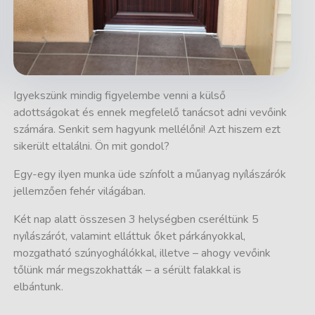
Igyekszünk mindig figyelembe venni a külső
adottságokat és ennek megfelelő tanácsot adni vevőink
számára. Senkit sem hagyunk mellélőni! Azt hiszem ezt
sikerült eltalálni. Ön mit gondol?
Egy-egy ilyen munka üde színfolt a műanyag nyílászárók
jellemzően fehér világában.
Két nap alatt összesen 3 helységben cseréltünk 5
nyílászárót, valamint elláttuk őket párkányokkal,
mozgatható szúnyoghálókkal, illetve – ahogy vevőink
tőlünk már megszokhatták – a sérült falakkal is
elbántunk.