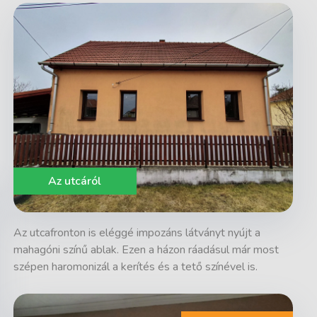
Az utcáról
Az utcafronton is eléggé impozáns látványt nyújt a
mahagóni színű ablak. Ezen a házon ráadásul már most
szépen haromonizál a kerítés és a tető színével is.