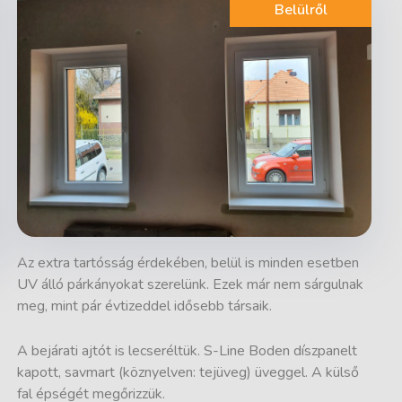
Belülről
Az extra tartósság érdekében, belül is minden esetben
UV álló párkányokat szerelünk. Ezek már nem sárgulnak
meg, mint pár évtizeddel idősebb társaik.
A bejárati ajtót is lecseréltük. S-Line Boden díszpanelt
kapott, savmart (köznyelven: tejüveg) üveggel. A külső
fal épségét megőrizzük.