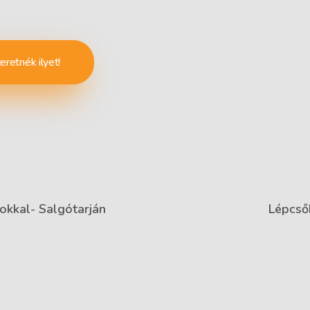
zeretnék ilyet!
okkal- Salgótarján
Lépcsőh