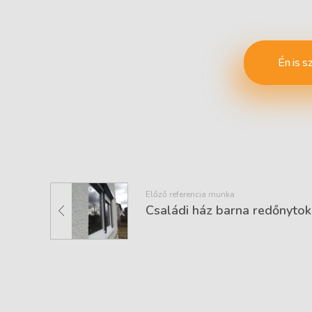
Én is s
Előző referencia munka
Családi ház barna redőnytok