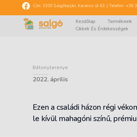
Cím: 3100 Salgótarján, Karancs út 63. | Telefon: +36
Kezdőlap
Termékeink
Cikkek És Érdekességek
Salgó Smartek - ablak és villany
Ablak, műanyag ablak, redőny, bejárati ajtó, beépítés, kivitelező
Bátonyterenye
2022. április
Ezen a családi házon régi vékon
le kívül mahagóni színű, prém