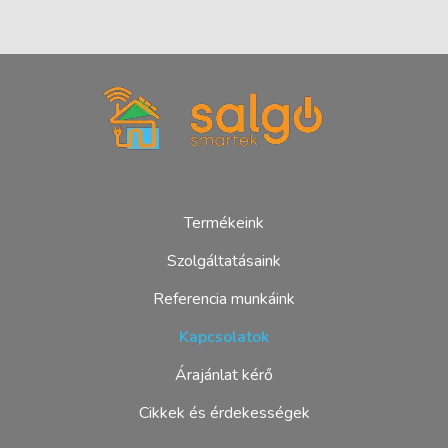
Salgó Smartek - ablak és villany
Ablak, műanyag ablak, redőny, bejárati ajtó, beépítés, kivitelező
Termékeink
Szolgáltatásaink
Referencia munkáink
Kapcsolatok
Árajánlat kérő
Cikkek és érdekességek