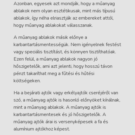
Azonban, egyesek azt mondják, hogy a műanyag
ablakok nem olyan esztétikusak, mint más típusú
ablakok, így néha elriasztják az embereket attól,
hogy műanyag ablakokat válasszanak.
A műanyag ablakok másik előnye a
karbantartásmentességük. Nem igényelnek festést
vagy speciális tisztítást, és könnyen tisztíthatóak.
Ezen felül, a műanyag ablakok nagyon jó
hőszigetelők, ami azt jelenti, hogy hosszú távon
pénzt takaríthat meg a fűtési és hűtési
költségeken.
Ha a bejárati ajtók vagy erkélyajtók cseréjéről van
szó, a műanyag ajtók is hasonló előnyöket kínálnak,
mint a műanyag ablakok. A műanyag ajtók is
karbantartásmentesek és jó hőszigetelők. A
műanyag ajtók árai is versenyképesek a fa és
alumínium ajtókhoz képest.