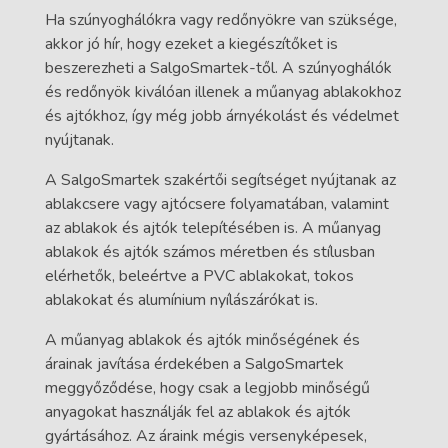
Ha szúnyoghálókra vagy redőnyökre van szüksége,
akkor jó hír, hogy ezeket a kiegészítőket is
beszerezheti a SalgoSmartek-től. A szúnyoghálók
és redőnyök kiválóan illenek a műanyag ablakokhoz
és ajtókhoz, így még jobb árnyékolást és védelmet
nyújtanak.
A SalgoSmartek szakértői segítséget nyújtanak az
ablakcsere vagy ajtócsere folyamatában, valamint
az ablakok és ajtók telepítésében is. A műanyag
ablakok és ajtók számos méretben és stílusban
elérhetők, beleértve a PVC ablakokat, tokos
ablakokat és alumínium nyílászárókat is.
A műanyag ablakok és ajtók minőségének és
árainak javítása érdekében a SalgoSmartek
meggyőződése, hogy csak a legjobb minőségű
anyagokat használják fel az ablakok és ajtók
gyártásához. Az áraink mégis versenyképesek,