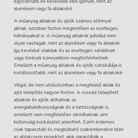
egyszerűbb és kevesebb időt igényel, mint az
alumínium vagy fa ablakoké.
A műanyag ablakok és ajtók számos előnnyel
járnak, azonban fontos megemlíteni az esetleges
hátrányaikat is. A műanyag ablakok például nem
olyan vastagak, mint az alumínium vagy fa ablakok,
így kevésbé stabilak és az esetleges sérülések
vagy törések könnyebben megtörténhetnek.
Emellett a műanyag ablakok és ajtók színskálája is
korlátozottabb, mint az alumínium vagy fa ablakoké.
Végül, de nem utolsósorban, a megfelelő ablak és
ajtó telepítés nagyon fontos. A rosszul telepített
ablakok és ajtók árthatnak az
energiahatékonyságnak és a tartósságnak is,
emellett nem megfelelően záródhatnak, ami
biztonsági kockázatot jelenthet. Ezért érdemes
csak tapasztalt és megbízható szakemberekre bízni
az ablakcsere projektet, akik garantálják a