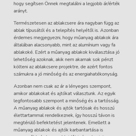
hogy segítsen Önnek megtalálni a legjobb ár/érték
arányt.
Természetesen az ablakcsere ára nagyban függ az
ablak típusától és a telepítés helyétől is. Azonban
érdemes megjegyezni, hogy műanyag ablakok ára
általában alacsonyabb, mint az alumínium vagy fa
ablakoké. Ezért a műanyag ablakok kiválasztása jó
lehetőség azoknak, akik nem akarnak sok pénzt
költeni az ablakcsere projektre, de azért fontos
számukra a jó minőség és az energiahatékonyság.
Azonban nem csak az ár a lényeges szempont,
amikor ablakokat és ajtókat választunk. Az egyik
legfontosabb szempont a minőség és a tartósság.
A műanyag ablakok és ajtók tartósak és hosszú
élettartammal rendelkeznek, így hosszú távon is
megtérülő befektetést jelentenek. Emellett a
műanyag ablakok és ajtók karbantartása is