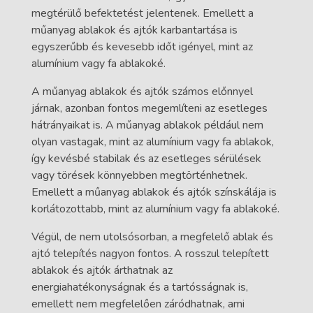
megtérülő befektetést jelentenek. Emellett a
műanyag ablakok és ajtók karbantartása is
egyszerűbb és kevesebb időt igényel, mint az
alumínium vagy fa ablakoké.
A műanyag ablakok és ajtók számos előnnyel
járnak, azonban fontos megemlíteni az esetleges
hátrányaikat is. A műanyag ablakok például nem
olyan vastagak, mint az alumínium vagy fa ablakok,
így kevésbé stabilak és az esetleges sérülések
vagy törések könnyebben megtörténhetnek.
Emellett a műanyag ablakok és ajtók színskálája is
korlátozottabb, mint az alumínium vagy fa ablakoké.
Végül, de nem utolsósorban, a megfelelő ablak és
ajtó telepítés nagyon fontos. A rosszul telepített
ablakok és ajtók árthatnak az
energiahatékonyságnak és a tartósságnak is,
emellett nem megfelelően záródhatnak, ami