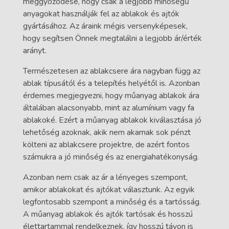
meggyőződése, hogy csak a legjobb minőségű
anyagokat használják fel az ablakok és ajtók
gyártásához. Az áraink mégis versenyképesek,
hogy segítsen Önnek megtalálni a legjobb ár/érték
arányt.
Természetesen az ablakcsere ára nagyban függ az
ablak típusától és a telepítés helyétől is. Azonban
érdemes megjegyezni, hogy műanyag ablakok ára
általában alacsonyabb, mint az alumínium vagy fa
ablakoké. Ezért a műanyag ablakok kiválasztása jó
lehetőség azoknak, akik nem akarnak sok pénzt
költeni az ablakcsere projektre, de azért fontos
számukra a jó minőség és az energiahatékonyság.
Azonban nem csak az ár a lényeges szempont,
amikor ablakokat és ajtókat választunk. Az egyik
legfontosabb szempont a minőség és a tartósság.
A műanyag ablakok és ajtók tartósak és hosszú
élettartammal rendelkeznek, így hosszú távon is