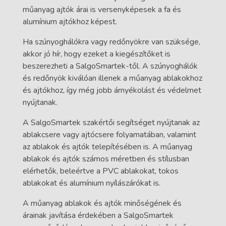
műanyag ajtók árai is versenyképesek a fa és
alumínium ajtókhoz képest.
Ha szúnyoghálókra vagy redőnyökre van szüksége,
akkor jó hír, hogy ezeket a kiegészítőket is
beszerezheti a SalgoSmartek-től. A szúnyoghálók
és redőnyök kiválóan illenek a műanyag ablakokhoz
és ajtókhoz, így még jobb árnyékolást és védelmet
nyújtanak.
A SalgoSmartek szakértői segítséget nyújtanak az
ablakcsere vagy ajtócsere folyamatában, valamint
az ablakok és ajtók telepítésében is. A műanyag
ablakok és ajtók számos méretben és stílusban
elérhetők, beleértve a PVC ablakokat, tokos
ablakokat és alumínium nyílászárókat is.
A műanyag ablakok és ajtók minőségének és
árainak javítása érdekében a SalgoSmartek