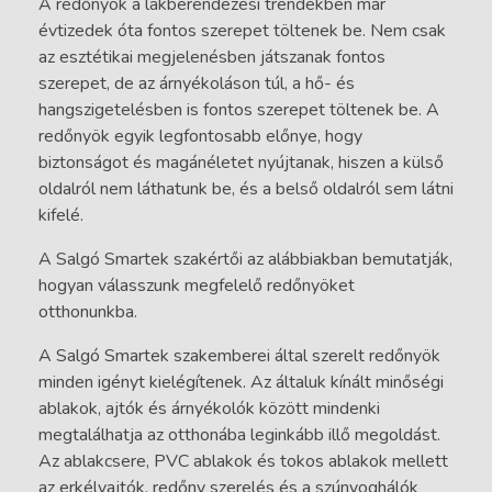
A redőnyök a lakberendezési trendekben már
évtizedek óta fontos szerepet töltenek be. Nem csak
az esztétikai megjelenésben játszanak fontos
szerepet, de az árnyékoláson túl, a hő- és
hangszigetelésben is fontos szerepet töltenek be. A
redőnyök egyik legfontosabb előnye, hogy
biztonságot és magánéletet nyújtanak, hiszen a külső
oldalról nem láthatunk be, és a belső oldalról sem látni
kifelé.
A Salgó Smartek szakértői az alábbiakban bemutatják,
hogyan válasszunk megfelelő redőnyöket
otthonunkba.
A Salgó Smartek szakemberei által szerelt redőnyök
minden igényt kielégítenek. Az általuk kínált minőségi
ablakok, ajtók és árnyékolók között mindenki
megtalálhatja az otthonába leginkább illő megoldást.
Az ablakcsere, PVC ablakok és tokos ablakok mellett
az erkélyajtók, redőny szerelés és a szúnyoghálók