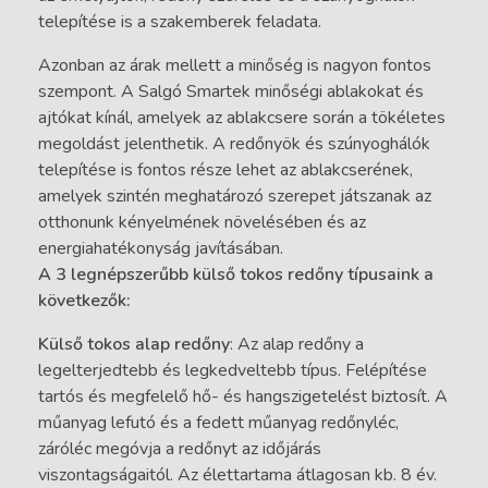
telepítése is a szakemberek feladata.
Azonban az árak mellett a minőség is nagyon fontos
szempont. A Salgó Smartek minőségi ablakokat és
ajtókat kínál, amelyek az ablakcsere során a tökéletes
megoldást jelenthetik. A redőnyök és szúnyoghálók
telepítése is fontos része lehet az ablakcserének,
amelyek szintén meghatározó szerepet játszanak az
otthonunk kényelmének növelésében és az
energiahatékonyság javításában.
A 3 legnépszerűbb külső tokos redőny típusaink a
következők:
Külső tokos alap redőny
: Az alap redőny a
legelterjedtebb és legkedveltebb típus. Felépítése
tartós és megfelelő hő- és hangszigetelést biztosít. A
műanyag lefutó és a fedett műanyag redőnyléc,
záróléc megóvja a redőnyt az időjárás
viszontagságaitól. Az élettartama átlagosan kb. 8 év.