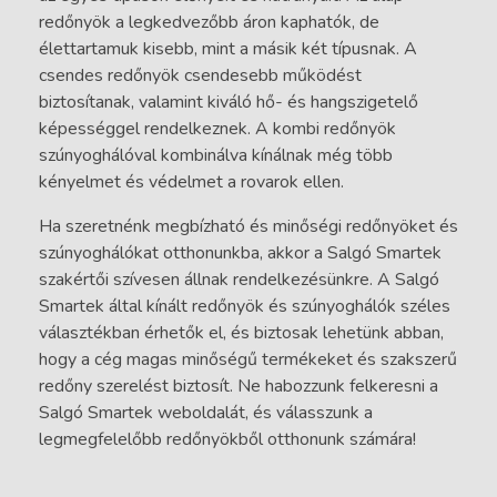
redőnyök a legkedvezőbb áron kaphatók, de
élettartamuk kisebb, mint a másik két típusnak. A
csendes redőnyök csendesebb működést
biztosítanak, valamint kiváló hő- és hangszigetelő
képességgel rendelkeznek. A kombi redőnyök
szúnyoghálóval kombinálva kínálnak még több
kényelmet és védelmet a rovarok ellen.
Ha szeretnénk megbízható és minőségi redőnyöket és
szúnyoghálókat otthonunkba, akkor a Salgó Smartek
szakértői szívesen állnak rendelkezésünkre. A Salgó
Smartek által kínált redőnyök és szúnyoghálók széles
választékban érhetők el, és biztosak lehetünk abban,
hogy a cég magas minőségű termékeket és szakszerű
redőny szerelést biztosít. Ne habozzunk felkeresni a
Salgó Smartek weboldalát, és válasszunk a
legmegfelelőbb redőnyökből otthonunk számára!