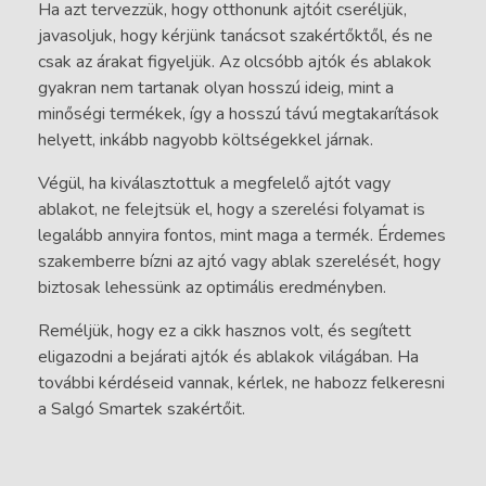
Ha azt tervezzük, hogy otthonunk ajtóit cseréljük,
javasoljuk, hogy kérjünk tanácsot szakértőktől, és ne
csak az árakat figyeljük. Az olcsóbb ajtók és ablakok
gyakran nem tartanak olyan hosszú ideig, mint a
minőségi termékek, így a hosszú távú megtakarítások
helyett, inkább nagyobb költségekkel járnak.
Végül, ha kiválasztottuk a megfelelő ajtót vagy
ablakot, ne felejtsük el, hogy a szerelési folyamat is
legalább annyira fontos, mint maga a termék. Érdemes
szakemberre bízni az ajtó vagy ablak szerelését, hogy
biztosak lehessünk az optimális eredményben.
Reméljük, hogy ez a cikk hasznos volt, és segített
eligazodni a bejárati ajtók és ablakok világában. Ha
további kérdéseid vannak, kérlek, ne habozz felkeresni
a Salgó Smartek szakértőit.