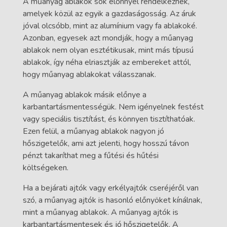
A műanyag ablakok sok előnnyel rendelkeznek,
amelyek közül az egyik a gazdaságosság. Az áruk
jóval olcsóbb, mint az alumínium vagy fa ablakoké.
Azonban, egyesek azt mondják, hogy a műanyag
ablakok nem olyan esztétikusak, mint más típusú
ablakok, így néha elriasztják az embereket attól,
hogy műanyag ablakokat válasszanak.
A műanyag ablakok másik előnye a
karbantartásmentességük. Nem igényelnek festést
vagy speciális tisztítást, és könnyen tisztíthatóak.
Ezen felül, a műanyag ablakok nagyon jó
hőszigetelők, ami azt jelenti, hogy hosszú távon
pénzt takaríthat meg a fűtési és hűtési
költségeken.
Ha a bejárati ajtók vagy erkélyajtók cseréjéről van
szó, a műanyag ajtók is hasonló előnyöket kínálnak,
mint a műanyag ablakok. A műanyag ajtók is
karbantartásmentesek és jó hőszigetelők. A