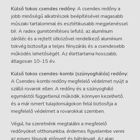
Külső tokos csendes redőny
: A csendes redőny a
jobb minőségű alkatrészek beépítésével magasabb
műszaki tartalommal és esztétikusabb megjelenéssel
bír. A radex gumitömítéses lefutó, az alumínium
záróléc és a rejtett ütközővel rendelkező alumínium
tokvég biztosítja a teljes fényzárás és a csendesebb
működés lehetőségét. Az élettartama hosszabb,
átlagosan 10-15 év.
Külső tokos csendes-kombi (szúnyoghálós) redőny:
A Csendes-kombi redőny megfelelő védelmet nyújt a
szálló rovarok ellen. A redőny és a szúnyogháló
egymástól függetlenül működik, könnyen kezelhető,
és a már ismert tulajdonságokon felül biztosítja a
megfelelő védelmet a rovarokkal szemben.
Végül, ha szeretnénk megtalálni a megfelelő
redőnyöket otthonunkba, érdemes figyelembe venni
az egyes típusok előnyeit és hátrányait. Az alap