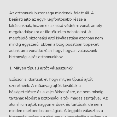
Az otthonunk biztonsága mindenek felett áll. A
bejárati ajtó az egyik legfontosabb része a
lakásunknak, hiszen ez az első védelmi vonal, amely
megakadályozza az illetéktelen behatolást. A
megfelelő biztonsági ajtó kiválasztása azonban nem
mindig egyszerű. Ebben a blog posztban tippeket
adunk arra vonatkozóan, hogy hogyan válasszunk
biztonsági ajtót otthonunkhoz.
Milyen típusú ajtót válasszunk?
Először is, döntsük el, hogy milyen típusú ajtót
szeretnénk. A műanyag ajtók kiválóak a
hőszigetelésre és a zajcsökkentésre, de nem mindig
tartanak lépést a biztonsági ajtók magas szintjével. Az
alumínium ajtók nagyon erősek és tartósak, de nem
minden esetben biztonságiak. A legjobb választás a
biztonsági műanyag ajtó, amely kombinálja a műanyag